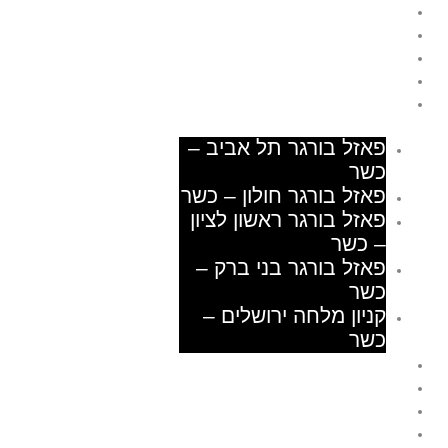
פאזל בורגר – דף הבית
ילוג
תוכן
משלוחים
אודות
גלריה
סניפים
פאזל בורגר תל אביב –
כשר
פאזל בורגר חולון – כשר
פאזל בורגר ראשון לציון
– כשר
פאזל בורגר בני ברק –
כשר
קניון מלחה ירושלים –
כשר
דרושים
מועדון חברים
צור קשר
נגישות הסניפים